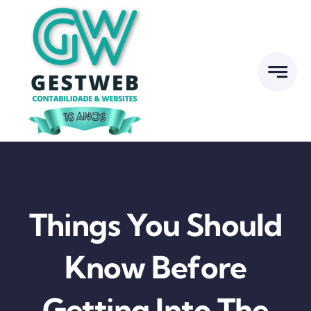
Skip
to
content
Things You Should
Know Before
Getting Into The