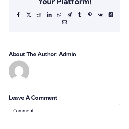
Your Platform!
Facebook
X
Reddit
LinkedIn
WhatsApp
Telegram
Tumblr
Pinterest
Vk
Xing
Email
About The Author:
Admin
Leave A Comment
Comment