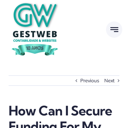
Skip
to
content
Previous
Next
How Can I Secure
Funding For My